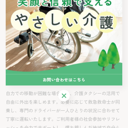
求人
阿南市
介護
ホームヘルパー
ケアプラン
障がい者グループホーム
放課後等デイサービス
リハビリ
行事
レクリエーション
ケアマネジャー
介護福祉士
児童指導員
お問い合わせはこちら
自力での移動が困難な場合でも、介護タクシーの活用で
お問い合わせはこちら
自由に外出を楽しめます。必要に応じて救急救命士が同
乗し、専門のドライバーが一人ひとりの状況に合わせて
丁寧に運転いたします。ご利用者様の社会参加やリフレ
ッシュを全力でサポートし、慣れ親しんだ地域で自分ら