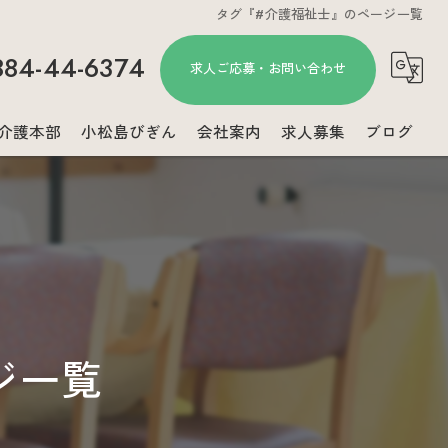
タグ『#介護福祉士』のページ一覧
884-44-6374
求人ご応募・お問い合わせ
介護本部
小松島びぎん
会社案内
求人募集
ブログ
コラム
ジ一覧