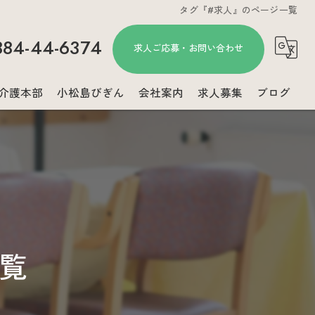
タグ『#求人』のページ一覧
884-44-6374
求人ご応募・お問い合わせ
介護本部
小松島びぎん
会社案内
求人募集
ブログ
コラム
一覧