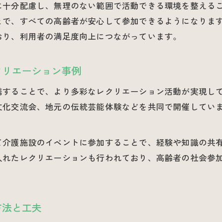
に十分配慮し、無理のない範囲で活動できる環境を整える
高齢者が喜ぶ地域資源活用型介護レクリエーション
とで、すべての高齢者が安心して参加できるようになりま
県老人クラブ連合会と連携した資源活用の実践法
おり、利用者の満足度向上につながっています。
介護と地域社会をつなげる資源活用のポイント
徳島県の魅力を介護活動に取り入れるコツ
クリエーション事例
徳島県高齢者に喜ばれる介護レクリエーションの工夫
携することで、より多彩なレクリエーション活動が実現し
県老人クラブ連合会と考える地域資源の活用アイデア
文化交流会、地元の伝統芸能体験などを共同で開催してい
観光地を取り入れた介護イベント企画のポイント
高齢者と地域交流を深める徳島県ならではの介護術
お問い合わせはこちら
お問い合わせはこちら
て介護施設のイベントに参加することで、経験や知識の共
地元文化を感じる介護レクリエーション導入法
入れたレクリエーションも行われており、高齢者の社会参
心が元気になる地域連携レクリエーション
介護レクリエーションで地域連携を深める工夫
高齢者が楽しむ心豊かな介護イベントの作り方
方法と工夫
県老人クラブ連合会とつながる介護現場の実践例