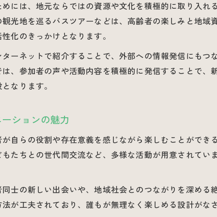
ためには、地元ならではの資源や文化を積極的に取り入れ
徳島県高齢者向けレクリエーションの効果と魅力
の観光地を巡るバスツアーなどは、高齢者の楽しみと地域資
地域社会との交流で心身を元気にする介護の秘訣
活性化のきっかけとなります。
ンターネットで紹介することで、外部への情報発信にもつ
では、参加者の声や活動内容を積極的に発信することで、
段となります。
エーションの魅力
者が自らの役割や存在意義を感じながら楽しむことができ
どもたちとの世代間交流など、多様な活動が用意されてい
者同士の新しい出会いや、地域社会とのつながりを深める
方法が工夫されており、誰もが無理なく楽しめる設計がな