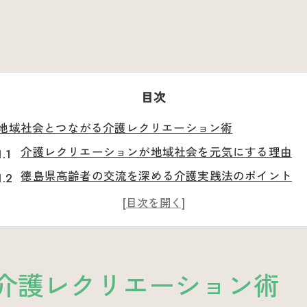
目次
地域社会とつながる介護レクリエーション術
介護レクリエーションが地域社会を元気にする理由
徳島県高齢者の交流を深める介護実践法のポイント
県老人クラブ連合会と連携した介護レクリエーション
介護イベントで地域の魅力を発信する方法と工夫
高齢者が楽しむ社会参加型介護レクリエーションの魅
高齢者のための勝浦町発レクリエーション
介護レクリエーション術
勝浦町の特産品を活かした介護レクリエーション企画