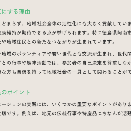
高齢者が輝く地元特有の介護レクリエーション体験
気にする理由
介護現場で勝浦町の魅力を伝えるレクリエーション方
とどまらず、地域社会全体の活性化にも大きく貢献してい
地域食材でつながる介護と社会の新しい関係性
健康維持が期待できる点が挙げられます。特に徳島県阿南
介護レクリエーションが高齢者の健康維持に与える影
士や地域住民との新たなつながりが生まれています。
交流深まる阿南市の介護イベント実践法
で地域のボランティアや若い世代とも交流が生まれ、世代
阿南市で実践される介護イベントの成功ポイント
ごとの行事や趣味活動では、参加者の自己決定を尊重しな
高齢者と地域社会を結ぶ介護レクリエーション事例
要な方も自信を持って地域社会の一員として関わることが
徳島県高齢者の笑顔を生むイベント企画の工夫
介護現場から学ぶ交流を促すレクリエーション方法
法のポイント
県老人クラブ連合会と共同開催する介護イベントの魅
エーションの実践には、いくつかの重要なポイントがあり
介護現場で役立つ地元資源の活用方法
大切です。例えば、地元の伝統行事や特産品にちなんだ活
介護レクリエーションに最適な地元資源の選び方
徳島県特産品を介護現場で活かすアイデア集