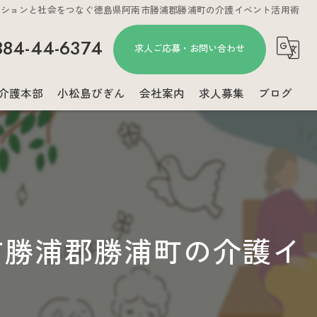
ーションと社会をつなぐ徳島県阿南市勝浦郡勝浦町の介護イベント活用術
884-44-6374
求人ご応募・お問い合わせ
介護本部
小松島びぎん
会社案内
求人募集
ブログ
コラム
市勝浦郡勝浦町の介護イ