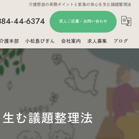
介護懇談の実務ポイントと家族の安心を生む議題整理法
884-44-6374
求人ご応募・お問い合わせ
介護本部
小松島びぎん
会社案内
求人募集
ブログ
コラム
を生む議題整理法