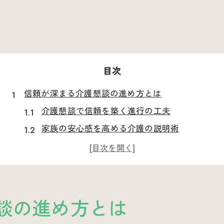
目次
信頼が深まる介護懇談の進め方とは
介護懇談で信頼を築く進行の工夫
家族の安心感を高める介護の説明術
介護懇談で意識したい話題選びのコツ
円滑な介護懇談を叶える準備のポイント
介護相談の信頼構築と懇談の役割
家族の安心につながる議題整理術
談の進め方とは
介護懇談で家族の安心を生む議題整理法