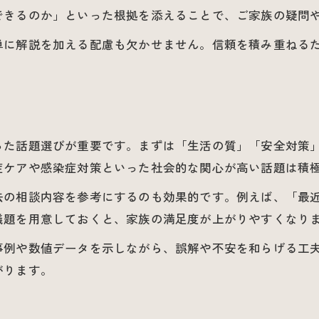
できるのか」といった根拠を添えることで、ご家族の疑問
参加者が安心できる介護の話し方とは
介護懇談で使える共感的な声かけ実践法
単に解説を加える配慮も欠かせません。信頼を積み重ねる
不安解消に役立つ介護の話し方ガイド
現場経験から学ぶ介護懇談の極意
介護現場の経験を活かす懇談の極意
実体験に基づく介護懇談の成功ポイント
った話題選びが重要です。まずは「生活の質」「安全対策
症ケアや感染症対策といった社会的な関心が高い話題は積
現場で評価された介護懇談の工夫例
介護現場で役立つ懇談の具体的実践法
お問い合わせはこちら
お問い合わせはこちら
去の相談内容を参考にするのも効果的です。例えば、「最
経験者が語る介護懇談の極意とは
議題を用意しておくと、家族の満足度が上がりやすくなり
納得感を生む質疑応答のヒント集
事例や数値データを示しながら、誤解や不安を和らげる工
介護懇談で納得感が高まる質疑応答の秘訣
がります。
家族の疑問に応える介護Q＆Aの工夫
介護懇談で質問が出やすい話題の対応法