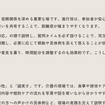
参加者視点で考える介護議題のまとめ方
家族の不安を解消する介護議題の選定法
、信頼関係を深める重要な場です。進行役は、参加者が安
介護現場で役立つ議題整理の実践例
思いを共有することで、距離感が縮まりやすくなります。
介護懇談で失敗しない議題設定の工夫
対応」の順で説明し、質問タイムを必ず設けることで、双
懇談会で役立つ介護説明ポイント実例
傾聴し、必要に応じて根拠や具体例を添えて答えることが
介護懇談で伝わる説明ポイント事例集
や意見を募り、時間配分を調整するのも効果的です。こう
家族が納得する介護説明の実践方法
具体例で学ぶ介護懇談会の説明術
介護現場で役立つ説明の伝え方実例
懇談会で安心感を生む説明ポイント紹介
体性」と「誠実さ」です。介護の現場では、食事や排泄ケ
参加者の不安を軽減する話し方の工夫
援内容や個別ケアの流れを写真や図を使いながら分かりや
介護懇談で不安を減らす話し方の秘訣
症の方への声かけの具体例など、現場の実践を交えて説明
信頼感を生む介護懇談の伝え方テクニック