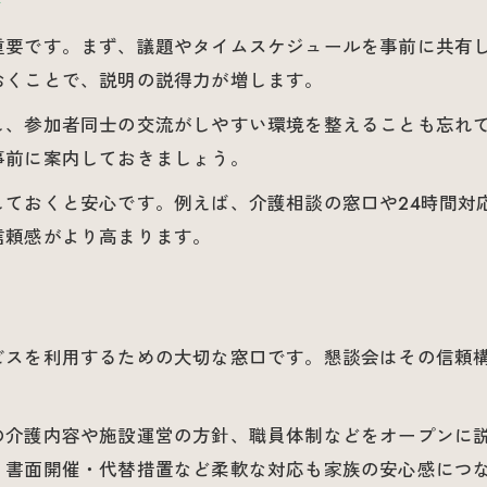
ト
安心感を生む質疑応答の実務ポイント
重要です。まず、議題やタイムスケジュールを事前に共有
参加者満足度を上げる介護Q＆Aの進め方
おくことで、説明の説得力が増します。
し、参加者同士の交流がしやすい環境を整えることも忘れ
事前に案内しておきましょう。
しておくと安心です。例えば、介護相談の窓口や24時間対
信頼感がより高まります。
ビスを利用するための大切な窓口です。懇談会はその信頼
の介護内容や施設運営の方針、職員体制などをオープンに
、書面開催・代替措置など柔軟な対応も家族の安心感につ