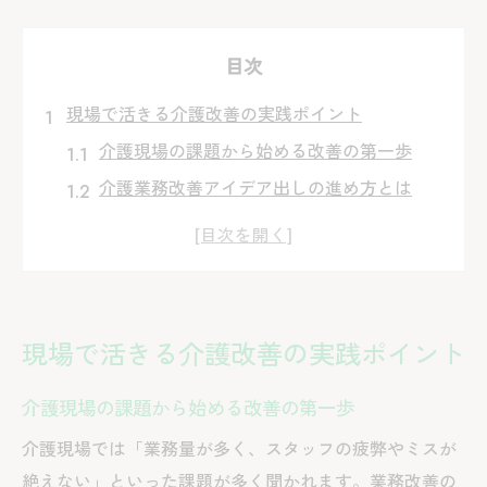
目次
現場で活きる介護改善の実践ポイント
介護現場の課題から始める改善の第一歩
介護業務改善アイデア出しの進め方とは
スタッフと共に築く介護改善提案の実践例
介護業務改善シート活用で現場を見える化
厚生労働省が示す介護業務改善の指針解説
介護業務のムリ・ムダ削減の新発想
現場で活きる介護改善の実践ポイント
介護業務改善委員会の役割と導入ポイント
介護現場の課題から始める改善の第一歩
業務フロー見直しで介護のムダを徹底排除
介護施設の業務改善事例に学ぶ効率化策
介護現場では「業務量が多く、スタッフの疲弊やミスが
絶えない」といった課題が多く聞かれます。業務改善の
介護改善で生まれる余裕とチームの変化