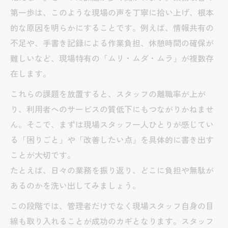
第一歩は、このような現場の声を丁寧に拾い上げ、根本
ICT導入による介護改善の具体的効果とは
的な原因を明らかにすることです。例えば、情報共有の
スタッフ定着率を高める介護改善術
不足や、手書き記録による作業負担、休憩時間の確保が
介護職員等処遇改善加算の基礎知識と活用
難しいなど、現場特有の「ムリ・ムダ・ムラ」が複数存
職員の声を反映した介護改善の仕組み構築
在します。
介護改善で実現する働きやすい職場づくり
これらの課題を放置すると、スタッフの離職率が上が
処遇改善手当がもたらす介護現場の変化
り、利用者へのサービスの質低下にもつながりかねませ
介護改善でスタッフのやる気を高める方法
ん。そこで、まずは現場スタッフ一人ひとりが感じてい
働きやすさ追求で見える介護現場の未来
る「困りごと」や「改善したい点」を具体的に書き出す
介護改善によるワークライフバランス向上
ことが大切です。
策
たとえば、日々の業務を振り返り、どこに負担や無駄が
あるのかを洗い出してみましょう。
介護業務改善で見える職場の未来像とは
現場の声が導く介護改善と人材育成の関係
この段階では、管理者だけでなく現場スタッフ自身の目
線も取り入れることが成功のカギとなります。スタッフ
介護改善提案で働き方改革を加速させる