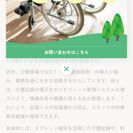
改善の成果を可視化し、スタッフ同士で成功体験を共有
することで、より良いチームづくりが可能です。特に新
人や未経験者にとっては、明確な業務フローやサポート
体制が安心材料となり、早期離職の防止にもつながりま
す。
お問い合わせはこちら
ICT導入による介護改善の具体的効果とは
お問い合わせはこちら
近年、介護現場ではICT（情報通信技術）の導入が進
み、業務改善に大きな効果をもたらしています。例え
ば、介護記録の電子化やスケジュール管理システムの導
入により、情報共有や業務の見える化が実現します。こ
れにより、記録ミスや伝達漏れの防止、スタッフの作業
負担軽減が期待できます。
具体的には、タブレット端末を活用した介護記録や、利