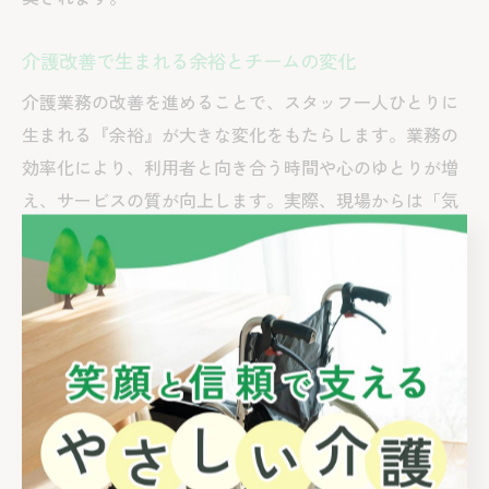
介護改善で生まれる余裕とチームの変化
介護業務の改善を進めることで、スタッフ一人ひとりに
生まれる『余裕』が大きな変化をもたらします。業務の
効率化により、利用者と向き合う時間や心のゆとりが増
え、サービスの質が向上します。実際、現場からは「気
持ちに余裕ができて、利用者の表情や要望にこれまで以
上に気づけるようになった」といった声も聞かれます。
また、チーム全体の雰囲気も前向きに変化し、スタッフ
同士のコミュニケーションが活性化します。離職率の低
下や新規スタッフの定着率向上といった効果も期待でき
ます。失敗例としては、改善策の押し付けや評価制度と
の連動が不十分な場合、スタッフのモチベーション低下
につながることもあるため注意が必要です。