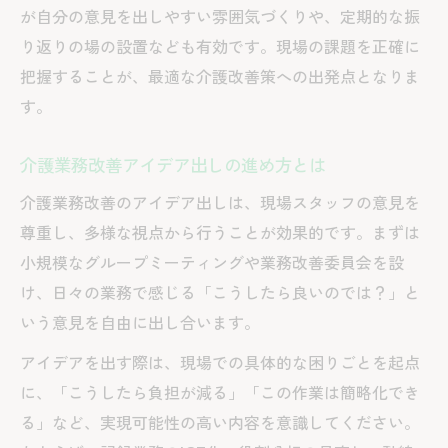
が自分の意見を出しやすい雰囲気づくりや、定期的な振
チーム力を高める介護業務改善のコツ
り返りの場の設置なども有効です。現場の課題を正確に
実践例から学ぶ介護業務改善の秘訣
把握することが、最適な介護改善策への出発点となりま
介護施設業務改善事例に学ぶ成功ポイント
す。
現場スタッフ発信の介護改善事例を紹介
介護業務改善シートで成果を可視化する
介護業務改善アイデア出しの進め方とは
介護改善で得られた現場の変化とその理由
介護業務改善のアイデア出しは、現場スタッフの意見を
改善提案から実践までの介護業務の流れ
尊重し、多様な視点から行うことが効果的です。まずは
介護改善で実現する持続可能なチームづくり
小規模なグループミーティングや業務改善委員会を設
け、日々の業務で感じる「こうしたら良いのでは？」と
介護改善を通じて築く持続可能なチーム像
いう意見を自由に出し合います。
介護業務改善委員会の継続的な役割と効果
スタッフ連携強化に効く介護改善の工夫
アイデアを出す際は、現場での具体的な困りごとを起点
に、「こうしたら負担が減る」「この作業は簡略化でき
介護改善で定着率向上を図る具体的施策
る」など、実現可能性の高い内容を意識してください。
現場力を高める介護業務改善の運用方法